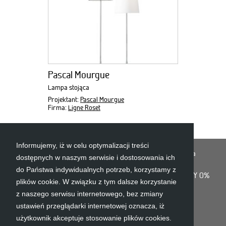
Pascal Mourgue
Lampa stojąca
Projektant:
Pascal Mourgue
Firma:
Ligne Roset
Informujemy, iż w celu optymalizacji treści
Jesteś tu:
Recamiere
Salon
Regały
Et cetera
dostępnych w naszym serwisie i dostosowania ich
do Państwa indywidualnych potrzeb, korzystamy z
O FIRMIE
KONTAKT
POLITYKA PLIKÓW COOKIES
RATY 0%
plików cookie. W związku z tym dalsze korzystanie
z naszego serwisu internetowego, bez zmiany
ustawień przeglądarki internetowej oznacza, iż
użytkownik akceptuje stosowanie plików cookies.