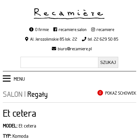
O firmie
recamiere.salon
recamiere
Al. Jerozolimskie 85 lok. 22
tel. 22 629 50 85
biuro@recamiere.pl
MENU
SALON
|
Regały
POKAŻ SCHOWEK
0
Et cetera
MODEL:
Et cetera
TYP:
Komoda