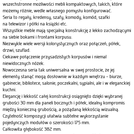
wszechstronne możliwości mebli kompaktowych, takich, które
możemy różnie, wedle własnego pomysłu konfigurować.
Seria to regały, kredensy, szafy, komody, komód, szafki
na telewizor i półki na książki etc.
Wszystkie meble mają specjalną konstrukcję z lekko zachodzącymi
na siebie bokami i frontami korpusu.
Niezwykle wiele wersji kolorystycznych oraz połączeń, półek,
drzwi, szuflad.
Ciekawe połączenie przysadzistych korpusów i niemal
niewidocznych nóżek.
Nowoczesna seria tak uniwersalna w swej prostocie, że jej
elementy stanąć mogą dosłownie w każdym wnętrzu – biurze,
gabinecie, bibliotece, salonie, poczekalni, sypialni, ale i w eleganckiej
kuchni.
Elegancję i lekkość całej konstrukcji osiągnięto dzięki wybranej
grubości 30 mm dla paneli bocznych i półek, idealny kompromis
między konieczną grubością, a pożądaną lekkością wizualną.
Czytelność kompozycji ułatwia subtelne wykorzystanie
pojedynczych modułów o szerokości 175 mm.
Całkowita głębokość 382 mm.