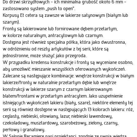
Do drzwi skrzydłowych – ich minimalna grubość około 6 mm –
zastosowano system „push to open”.
Korpusy Et cetera są zawsze w lakierze satynowym (białym lub
szarym).
Fronty są lakierowane lub fornirowane dębem przetartym,
w kolorze naturalnym, antracytowym lub czarnym.
Dostępna jest również specjalna półka, która jako dwustronna,
w odróżnieniu od reszty artykułów z tej serii, które są
jednostronne, może służyć jako przegroda.
W przypadku kredensu konstrukcje i fronty są wyceniane osobno,
aby umożliwić mieszanie wszystkich oferowanych wykończeń.
Zalecane są następujące kombinacje: wnętrze konstrukcji w białym
lakierze/fronty w naturalnie przetartym dębie lub wnętrze
konstrukcji w lakierze szarym z czarnym lakierowanym
blatem/frontami w przetartym antracytem. Jako uzupełnienie
istniejących wykończeń lakieru (biały, szare), niektóre elementy tej
serii są również dostępne w następujących 13 kolorach lakieru: róż,
ceglasty, niebieski, ołowiany, lazur, niebieski lawendowy,
czekoladowy, musztardowy,
szarobeżowy
, zielony, czarny,
perłowy i granatowy.
W Salonie Recamiere nasi projektanci, zgodnie ze swoją wiedzą