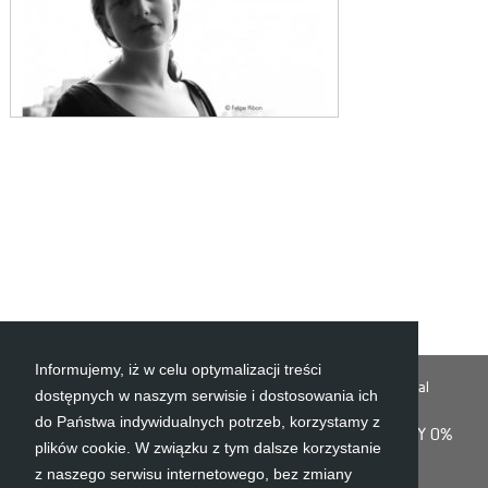
Informujemy, iż w celu optymalizacji treści
Jesteś tu:
Recamiere
Projektanci
M.A. Stiker-Metral
dostępnych w naszym serwisie i dostosowania ich
do Państwa indywidualnych potrzeb, korzystamy z
O FIRMIE
KONTAKT
POLITYKA PLIKÓW COOKIES
RATY 0%
plików cookie. W związku z tym dalsze korzystanie
z naszego serwisu internetowego, bez zmiany