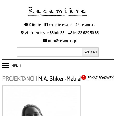
O firmie
recamiere.salon
recamiere
Al. Jerozolimskie 85 lok. 22
tel. 22 629 50 85
biuro@recamiere.pl
MENU
PROJEKTANCI
|
M.A. Stiker-Metral
POKAŻ SCHOWEK
0