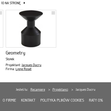
10 NA STRONĘ
Geometry
Stołek
Projektant:
Jacques Ducru
Firma:
Ligne Roset
Jesteś tu:
Recamiere
Projektanci
Jacques Ducru
O FIRMIE
KONTAKT
POLITYKA PLIKÓW COOKIES
RATY 0%