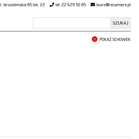
l. Jerozolimskie 85 lok. 22
tel. 22 629 50 85
biuro@recamiere.pl
POKAŻ SCHOWEK
0