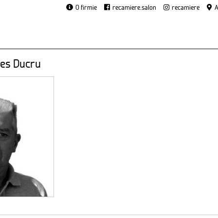
O firmie
recamiere.salon
recamiere
A
ues Ducru